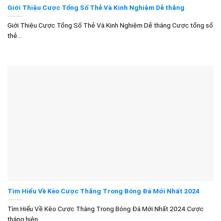
Giới Thiệu Cược Tổng Số Thẻ Và Kinh Nghiệm Dễ thắng
Giới Thiệu Cược Tổng Số Thẻ Và Kinh Nghiệm Dễ thắng Cược tổng số
thẻ...
Tìm Hiểu Về Kèo Cược Thắng Trong Bóng Đá Mới Nhất 2024
Tìm Hiểu Về Kèo Cược Thắng Trong Bóng Đá Mới Nhất 2024 Cược
thắng hiện...