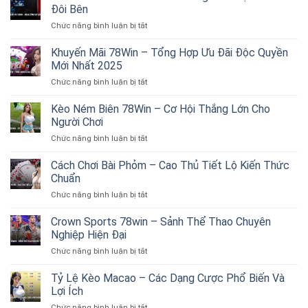
3
Đôi Bên
Lá
Chức năng bình luận bị tắt
ở
–
Steven
Siêu
Gerrard
Khuyến Mãi 78Win – Tổng Hợp Ưu Đãi Độc Quyền
Phẩm
Và
Cực
Mới Nhất 2025
78Win
Đã
Chức năng bình luận bị tắt
ở
–
Dành
Khuyến
Nâng
Cho
Mãi
Kèo Ném Biên 78Win – Cơ Hội Thắng Lớn Cho
Tầm
Tín
78Win
Sự
Người Chơi
Đồ
–
Gắn
Game
Chức năng bình luận bị tắt
ở
Tổng
Kết
Bài
Kèo
Hợp
Đôi
Ném
Cách Chơi Bài Phỏm – Cao Thủ Tiết Lộ Kiến Thức
Ưu
Bên
Biên
Đãi
Chuẩn
78Win
Độc
Chức năng bình luận bị tắt
ở
–
Quyền
Cách
Cơ
Mới
Chơi
Crown Sports 78win – Sảnh Thể Thao Chuyên
Hội
Nhất
Bài
Thắng
Nghiệp Hiện Đại
2025
Phỏm
Lớn
Chức năng bình luận bị tắt
ở
–
Cho
Crown
Cao
Người
Sports
Tỷ Lệ Kèo Macao – Các Dạng Cược Phổ Biến Và
Thủ
Chơi
78win
Tiết
Lợi Ích
–
Lộ
Chức năng bình luận bị tắt
ở