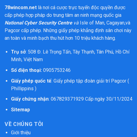
Phổ
Biến
78wincom.net
là nơi cá cược trực tuyến độc quyền được
Và
cấp phép hợp pháp do trung tâm an ninh mạng quốc gia
Lợi
Ích
National Cyber Security Centre
và
Isle of Man, Cagayan,và
Pagcor
cấp phép. Những giấy phép khẳng định sân chơi này
an toàn và minh bạch thu hút hơn 10 triệu khách hàng.
Trụ sở
: 508 Đ. Lê Trọng Tấn, Tây Thạnh, Tân Phú, Hồ Chí
Minh, Việt Nam
Số điện thoại:
0905753246
Giấy phép quốc tế
: Giấy phép tập đoàn giải trí Pagcor (
Phillippins )
Giấy chứng nhận
: 067829371929 Cấp ngày 30/11/2024
Sitemap
VỀ CHÚNG TÔI
Giới thiệu