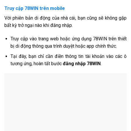
Truy cập 78WIN trên mobile
Với phiên bản di động của nhà cái, bạn cũng sẽ không gặp
bất kỳ trở ngại nào khi đăng nhập.
Truy cập vào trang web hoặc ứng dụng 78WIN trên thiết
bị di động thông qua trình duyệt hoặc app chính thức.
Tại đây, bạn chỉ cần điền thông tin tài khoản vào các ô
tương ứng, hoàn tất bước
đăng nhập 78WIN
.