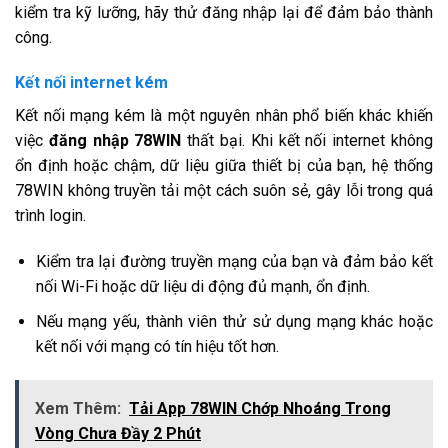
kiểm tra kỹ lưỡng, hãy thử đăng nhập lại để đảm bảo thành
công.
Kết nối internet kém
Kết nối mạng kém là một nguyên nhân phổ biến khác khiến
việc
đăng nhập 78WIN
thất bại. Khi kết nối internet không
ổn định hoặc chậm, dữ liệu giữa thiết bị của bạn, hệ thống
78WIN không truyền tải một cách suôn sẻ, gây lỗi trong quá
trình login.
Kiểm tra lại đường truyền mạng của bạn và đảm bảo kết
nối Wi-Fi hoặc dữ liệu di động đủ mạnh, ổn định.
Nếu mạng yếu, thành viên thử sử dụng mạng khác hoặc
kết nối với mạng có tín hiệu tốt hơn.
Xem Thêm:
Tải App 78WIN Chớp Nhoáng Trong
Vòng Chưa Đầy 2 Phút