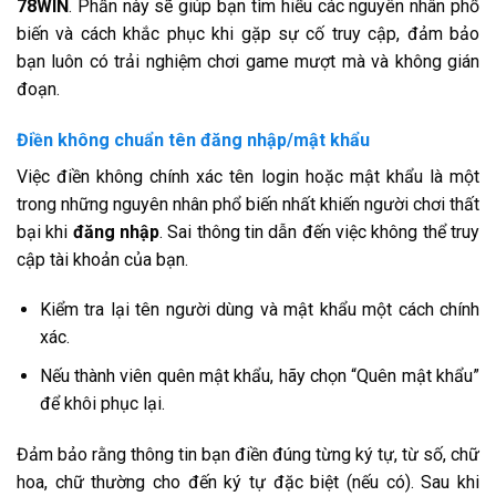
78WIN
. Phần này sẽ giúp bạn tìm hiểu các nguyên nhân phổ
biến và cách khắc phục khi gặp sự cố truy cập, đảm bảo
bạn luôn có trải nghiệm chơi game mượt mà và không gián
đoạn.
Điền không chuẩn tên đăng nhập/mật khẩu
Việc điền không chính xác tên login hoặc mật khẩu là một
trong những nguyên nhân phổ biến nhất khiến người chơi thất
bại khi
đăng nhập
. Sai thông tin dẫn đến việc không thể truy
cập tài khoản của bạn.
Kiểm tra lại tên người dùng và mật khẩu một cách chính
xác.
Nếu thành viên quên mật khẩu, hãy chọn “Quên mật khẩu”
để khôi phục lại.
Đảm bảo rằng thông tin bạn điền đúng từng ký tự, từ số, chữ
hoa, chữ thường cho đến ký tự đặc biệt (nếu có). Sau khi