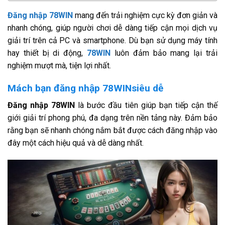
Đăng nhập 78WIN
mang đến trải nghiệm cực kỳ đơn giản và
nhanh chóng, giúp người chơi dễ dàng tiếp cận mọi dịch vụ
giải trí trên cả PC và smartphone. Dù bạn sử dụng máy tính
hay thiết bị di động,
78WIN
luôn đảm bảo mang lại trải
nghiệm mượt mà, tiện lợi nhất.
Mách bạn đăng nhập 78WINsiêu dễ
Đăng nhập 78WIN
là bước đầu tiên giúp bạn tiếp cận thế
giới giải trí phong phú, đa dạng trên nền tảng này. Đảm bảo
rằng bạn sẽ nhanh chóng nắm bắt được cách đăng nhập vào
đây một cách hiệu quả và dễ dàng nhất.